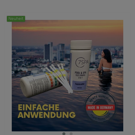
€
―
€
Übernehmen
Neuheit