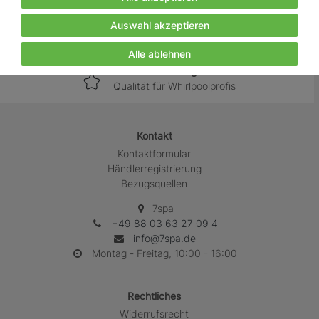
täglich per DHL und Spedition
Auswahl akzeptieren
Einfache Rückgabe
falls es mal nicht gefällt
Alle ablehnen
7SPA Pflege
Qualität für Whirlpoolprofis
Kontakt
Kontaktformular
Händlerregistrierung
Bezugsquellen
7spa
+49 88 03 63 27 09 4
info@7spa.de
Montag - Freitag, 10:00 - 16:00
Rechtliches
Widerrufs­recht