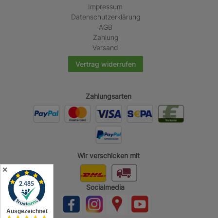
Impressum
Daten­schutz­erklärung
AGB
Zahlung
Versand
Vertrag widerrufen
Zahlungsarten
Wir verschicken mit
✕
Socialmedia