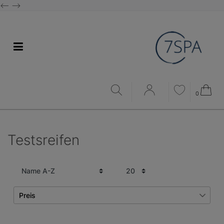
<--
-->
0
Testsreifen
Preis