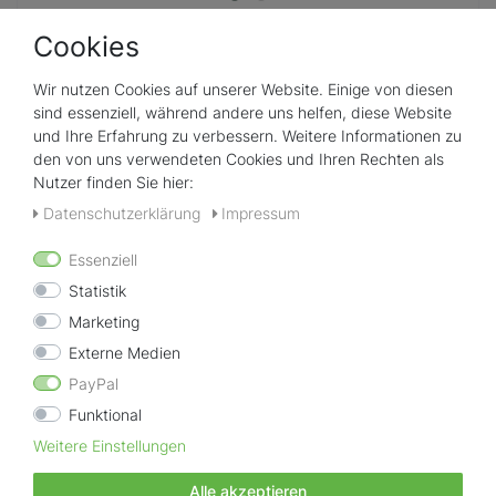
7SPA Teststreifen 3in1 Whirlpool Teststreifen
Cookies
Wir nutzen Cookies auf unserer Website. Einige von diesen
3 in 1 Teststreifen pH-Wert Chlor / 7SPA
sind essenziell, während andere uns helfen, diese Website
Powershock, ECO Shock, LIMBIO Booster Alkalinität
und Ihre Erfahrung zu verbessern. Weitere Informationen zu
Sofort versandfertig in ca.1-2 Tagen
14,99 € **
den von uns verwendeten Cookies und Ihren Rechten als
1
Dose/Büchse
| 14,99 € / Dose/Büchse
Nutzer finden Sie hier:
Daten­schutz­erklärung
Impressum
Essenziell
Statistik
Marketing
Externe Medien
PayPal
Funktional
Premium Whirlpoolpflege
mit Herz und Verstand
Weitere Einstellungen
Schnelle Lieferung
Alle akzeptieren