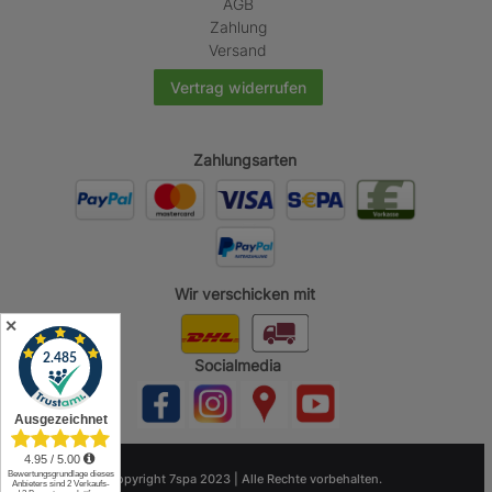
AGB
Zahlung
Versand
Vertrag widerrufen
Zahlungsarten
Wir verschicken mit
✕
Socialmedia
© Copyright 7spa 2023 | Alle Rechte vorbehalten.