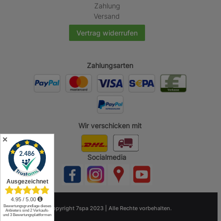
Zahlung
Versand
Vertrag widerrufen
Zahlungsarten
Wir verschicken mit
✕
Socialmedia
© Copyright 7spa 2023 | Alle Rechte vorbehalten.