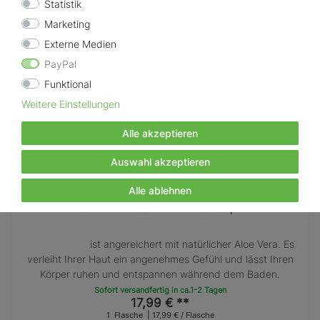
Statistik
Marketing
Externe Medien
PayPal
Funktional
Weitere Einstellungen
Alle akzeptieren
Auswahl akzeptieren
Alle ablehnen
7SPA Duft Aloe Vera Aromatherapie
ist angereichert mit natürlicher Aloe Vera. Es
verleiht Ihrer Haut ein angenehmes Gefühl und lässt Ihren
Körper ruhen und entspannen während dem Baden.
Sofort versandfertig in ca.1-2 Tagen
17,99 € **
1
Flasche
| 17,99 € / Flasche