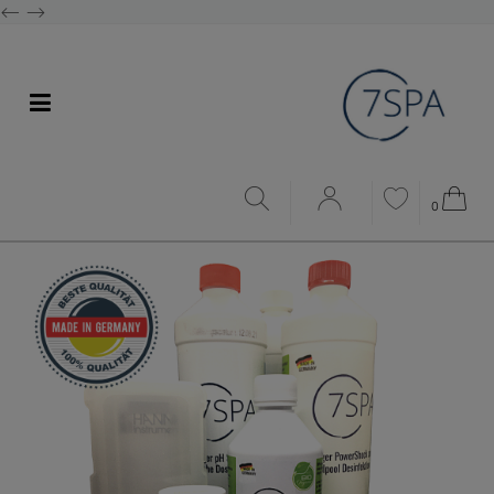
<--
-->
0