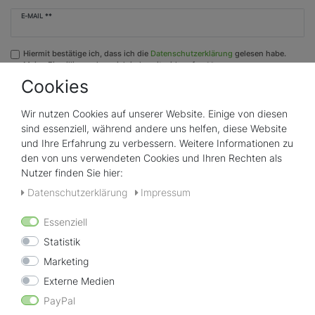
Newsletter
E-MAIL **
Honig
Hiermit bestätige ich, dass ich die
Daten­schutz­erklärung
gelesen habe.
Meine Einwilligung kann ich jederzeit widerrufen.**
Cookies
Abonnieren
Wir nutzen Cookies auf unserer Website. Einige von diesen
** Hierbei handelt es sich um ein Pflichtfeld.
sind essenziell, während andere uns helfen, diese Website
und Ihre Erfahrung zu verbessern. Weitere Informationen zu
Newsletter abbestellen
den von uns verwendeten Cookies und Ihren Rechten als
Nutzer finden Sie hier:
Durch Eingabe Ihrer E-Mail Adresse und einem Klick auf
Daten­schutz­erklärung
Impressum
"Abmelden" werden Sie aus der Abonnentenliste des
Newsletters gestrichen.
Essenziell
Statistik
E-MAIL
Marketing
Externe Medien
Newsletter-
Abmelden
Abmeldung
PayPal
Honig