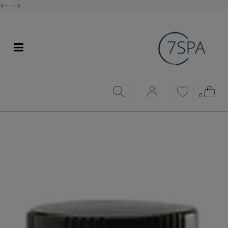
<--
-->
0