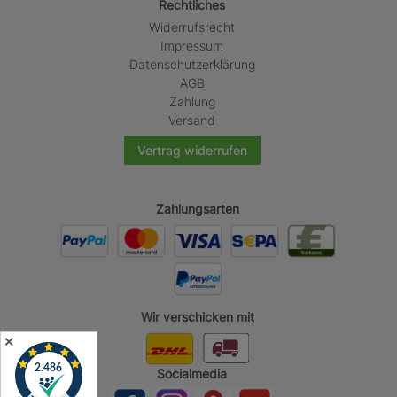
Rechtliches
Widerrufs­recht
Impressum
Daten­schutz­erklärung
AGB
Zahlung
Versand
Vertrag widerrufen
Zahlungsarten
Wir verschicken mit
✕
Socialmedia