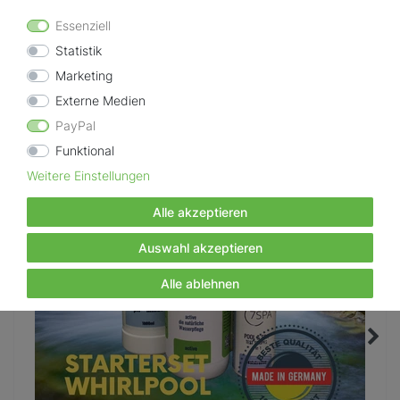
Essenziell
Andere Kunden interessierten sich auch für Alternativprodukte
Statistik
& Zubehör
Marketing
Externe Medien
-1%
PayPal
Funktional
Weitere Einstellungen
Alle akzeptieren
Auswahl akzeptieren
Alle ablehnen