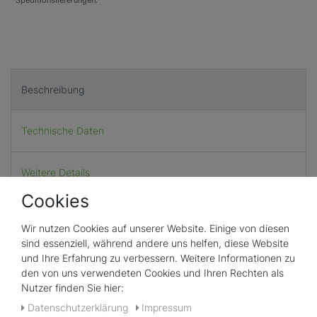
Beschreibung
Technische Daten
Weitere Details
Cookies
HI731225 Messküvettendeckel für HI 7xx (4 Stück)
Wir nutzen Cookies auf unserer Website. Einige von diesen
Abbildungen können vom Original abweichen.
sind essenziell, während andere uns helfen, diese Website
und Ihre Erfahrung zu verbessern. Weitere Informationen zu
den von uns verwendeten Cookies und Ihren Rechten als
Nutzer finden Sie hier:
Daten­schutz­erklärung
Impressum